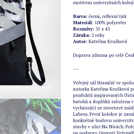
motivem univerzitních kolejí
Barva:
černá, reflexní tisk
Materiál
: 100% polyester
Rozměry
: 31 x 43
Záruka:
2 roky
Autor:
Kateřina Krušková
Doprava zdarma po celé Česk
––
Veřejný sál Hraničář ve spolu
autorka Kateřina Krušková pr
produktů inspirovaných Úst
batohů a doplňků založena v 
vycházející ze streetové mód
Labem. První kolekce je zamě
konkrétně budovu univerzitníc
stavby v ulici Na Nivách. Po
na podporu činnosti Veřejnéh