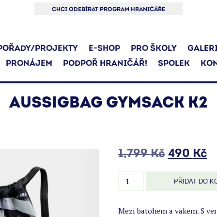
CHCI ODEBÍRAT PROGRAM HRANIČÁŘE
POŘADY/PROJEKTY
E-SHOP
PRO ŠKOLY
GALER
PRONÁJEM
PODPOŘ HRANIČÁŘ!
SPOLEK
KON
AUSSIGBAG GYMSACK K2
Původní
A
1,799
Kč
490
Kč
cena
c
byla:
je
Aussigbag
PŘIDAT DO K
1,799 Kč
4
Gymsack
K2
množství
Mezi batohem a vakem. S venk