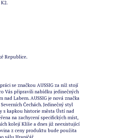
 K2.
é Republice.
práci se značkou AUSSIG za níž stojí
o Vás připravili nabídku jedinečných
ím nad Labem. AUSSIG je nová značka
Severních Čechách. Jedinečný styl
y s kapkou historie města Ústí nad
řena na zachycení specifických míst,
h kolejí Klíše a dnes již neexistující
lovina z ceny produktu bude použita
o sálu Hraničář.