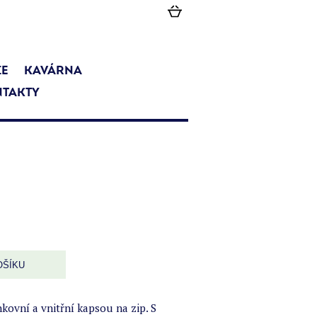
IE
KAVÁRNA
TAKTY
ktuální
ena
:
OŠÍKU
.
90 Kč.
ovní a vnitřní kapsou na zip. S