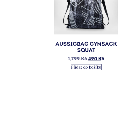
AUSSIGBAG GYMSACK
SQUAT
Původní
Aktuální
1,799
Kč
490
Kč
cena
cena
Přidat do košíku
byla:
je:
1,799 Kč.
490 Kč.