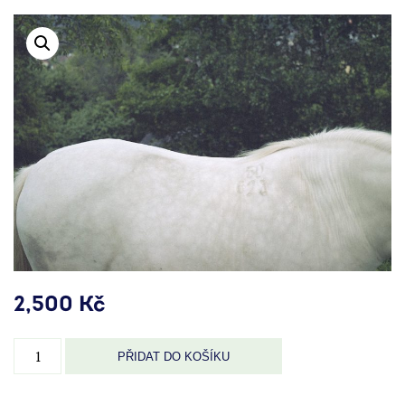
2,500
Kč
Edice
PŘIDAT DO KOŠÍKU
HraničářPavel
Matoušek
množství