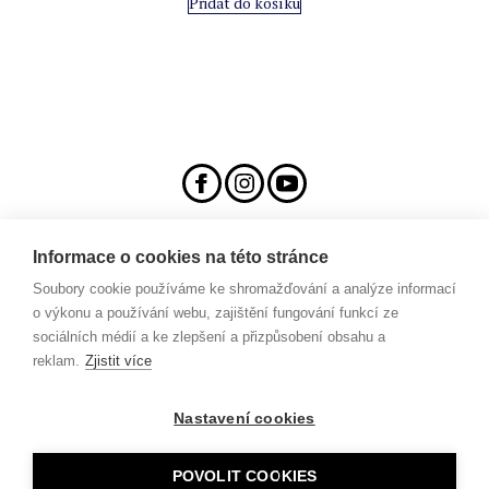
Přidat do košíku
Informace o cookies na této stránce
Soubory cookie používáme ke shromažďování a analýze informací
Veřejný sál Hraničář, spolek
Prokopa Diviše 1812/7
o výkonu a používání webu, zajištění fungování funkcí ze
400 01 Ústí nad Labem
sociálních médií a ke zlepšení a přizpůsobení obsahu a
reklam.
Zjistit více
T: +420 776 448 308
Nastavení cookies
Zásady zpracování osobních údajů
Obchodní podmínky pro prodej vstupenek
Všeobecné obchodní podmínky
POVOLIT COOKIES