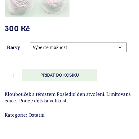
300
Kč
Barvy
KloboučekPoslední
PŘIDAT DO KOŠÍKU
den
stvoření
množství
Kloubouček s tématem Poslední den stvoření. Limitovaná
edice. Pouze dětská velikost.
Kategorie:
Ostatní