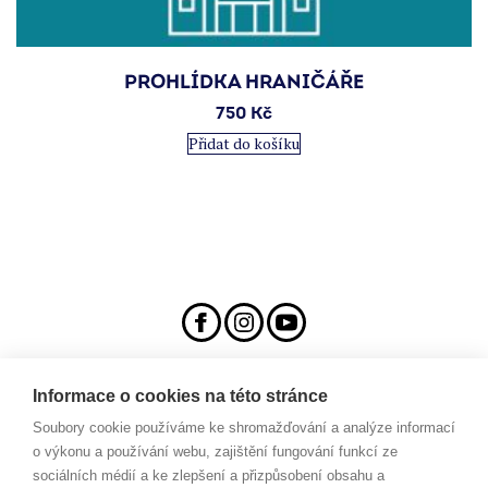
PROHLÍDKA HRANIČÁŘE
750
Kč
Přidat do košíku
Informace o cookies na této stránce
Soubory cookie používáme ke shromažďování a analýze informací
Veřejný sál Hraničář, spolek
Prokopa Diviše 1812/7
o výkonu a používání webu, zajištění fungování funkcí ze
400 01 Ústí nad Labem
sociálních médií a ke zlepšení a přizpůsobení obsahu a