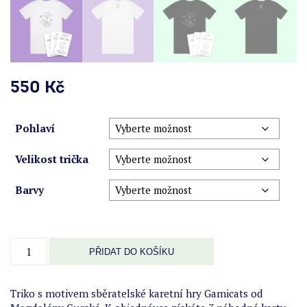
550
Kč
Pohlaví
Velikost trička
Barvy
Triko
PŘIDAT DO KOŠÍKU
Gamicats
-
grafička
Triko s motivem sběratelské karetní hry Gamicats od
množství