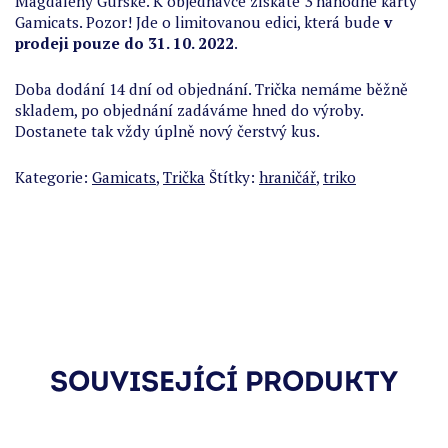
Magdalény Gurské. K objednávce získáte 3 náhodné karty
Gamicats. Pozor! Jde o limitovanou edici, která bude
v
prodeji pouze do 31. 10. 2022
.
Doba dodání 14 dní od objednání. Trička nemáme běžně
skladem, po objednání zadáváme hned do výroby.
Dostanete tak vždy úplně nový čerstvý kus.
Kategorie:
Gamicats
,
Trička
Štítky:
hraničář
,
triko
SOUVISEJÍCÍ PRODUKTY