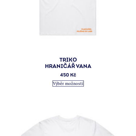
TRIKO
HRANIČÁŘ VANA
450
Kč
Tento
Výběr možností
produkt
má
více
variant.
Možnosti
lze
vybrat
na
stránce