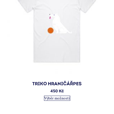
produktu
TRIKO HRANIČÁŘPES
450
Kč
Tento
Výběr možností
produkt
má
více