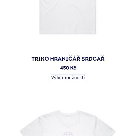
TRIKO HRANIČÁŘ SRDCAŘ
450
Kč
Tento
Výběr možností
produkt
má
více
variant.
Možnosti
lze
vybrat
na
stránce