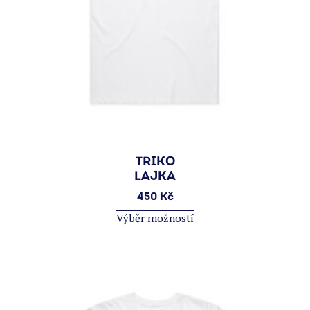
TRIKO
LAJKA
450
Kč
Tento
Výběr možností
produkt
má
více
variant.
Možnosti
lze