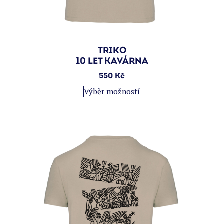
TRIKO
10 LET KAVÁRNA
550
Kč
Tento
Výběr možností
produkt
má
více
variant.
Možnosti
lze
vybrat
na
stránce
produktu