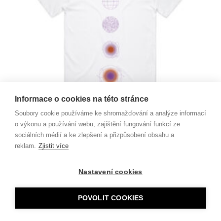
produktu
Informace o cookies na této stránce
Soubory cookie používáme ke shromažďování a analýze informací
o výkonu a používání webu, zajištění fungování funkcí ze
sociálních médií a ke zlepšení a přizpůsobení obsahu a
reklam.
Zjistit více
TRIKO OHNUTÍ ČASOPROSTORU
450
Kč
Nastavení cookies
Tento
Výběr možností
produkt
POVOLIT COOKIES
má
více