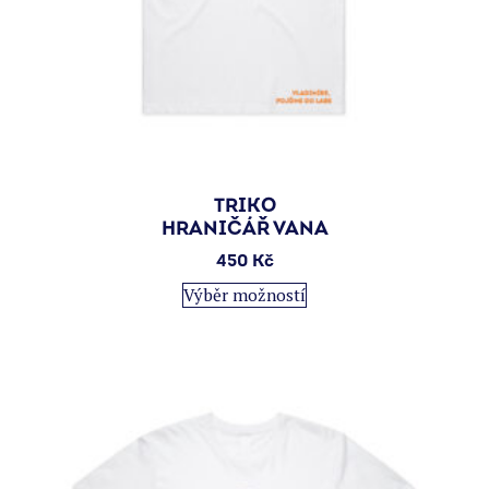
TRIKO
HRANIČÁŘ VANA
450
Kč
Tento
Výběr možností
produkt
má
více
variant.
Možnosti
lze
vybrat
na