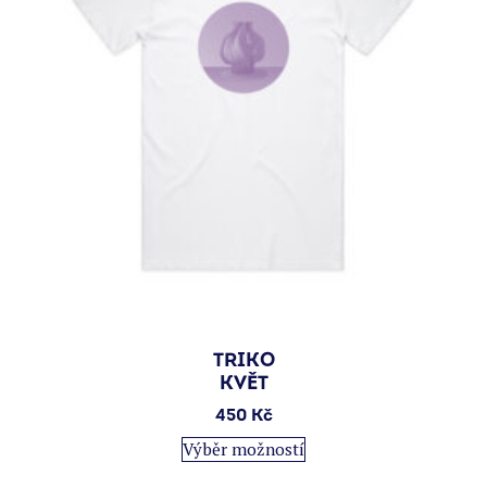
stránce
produktu
TRIKO
KVĚT
450
Kč
Tento
Výběr možností
produkt