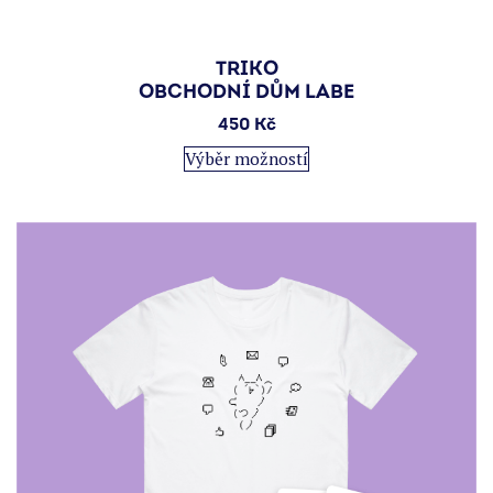
TRIKO
OBCHODNÍ DŮM LABE
450
Kč
Tento
Výběr možností
produkt
má
více
variant.
Možnosti
lze
vybrat
na
stránce
produktu