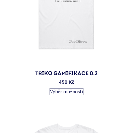
TRIKO GAMIFIKACE 0.2
450
Kč
Tento
Výběr možností
produkt
má
více
variant.
Možnosti
lze