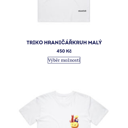
TRIKO HRANIČÁŘKRUH MALÝ
450
Kč
Tento
Výběr možností
produkt
má
více
variant.
Možnosti
lze
vybrat
na
stránce
produktu