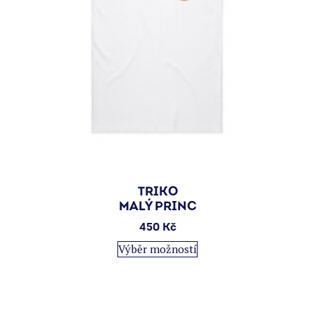
TRIKO
MALÝ PRINC
450
Kč
Tento
Výběr možností
produkt
má
více
variant.