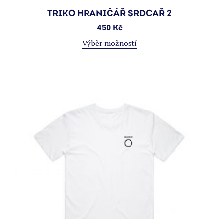
TRIKO HRANIČÁŘ SRDCAŘ 2
450
Kč
Tento
Výběr možností
produkt
má
více
variant.
Možnosti
lze
vybrat
na
stránce
produktu