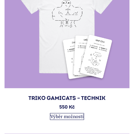
stránce
produktu
TRIKO GAMICATS – TECHNIK
550
Kč
Tento
Výběr možností
produkt
má