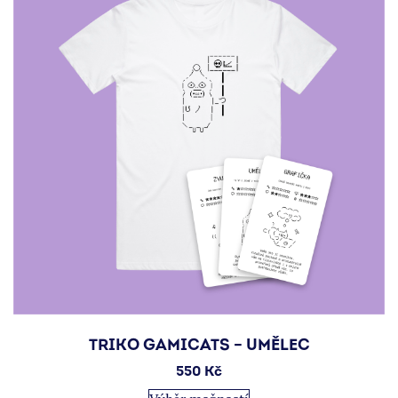
lze
vybrat
na
stránce
produktu
TRIKO GAMICATS – UMĚLEC
550
Kč
Tento