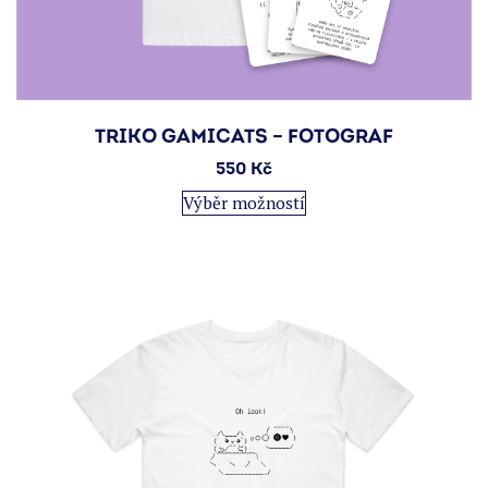
TRIKO GAMICATS – FOTOGRAF
550
Kč
Tento
Výběr možností
produkt
má
více
variant.
Možnosti
lze
vybrat
na
stránce
produktu