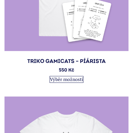
TRIKO GAMICATS – PÍÁRISTA
550
Kč
Tento
Výběr možností
produkt
má
více
variant.
Možnosti
lze
vybrat
na