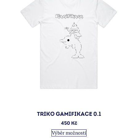
vybrat
na
stránce
produktu
TRIKO GAMIFIKACE 0.1
450
Kč
Tento
Výběr možností