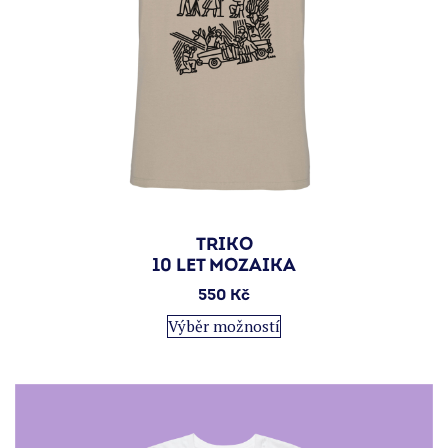
TRIKO
10 LET MOZAIKA
550
Kč
Tento
Výběr možností
produkt
má
více
variant.
Možnosti