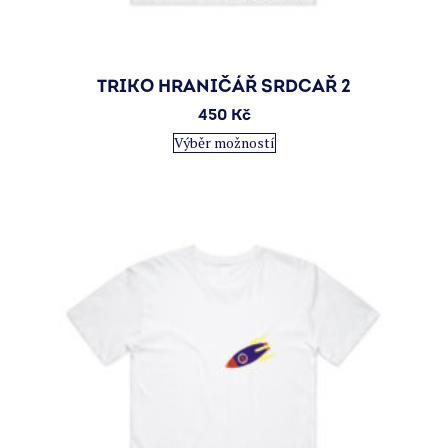
TRIKO HRANIČÁŘ SRDCAŘ 2
450
Kč
Tento
Výběr možností
produkt
má
více
variant.
Možnosti
lze
vybrat
na
stránce
produktu