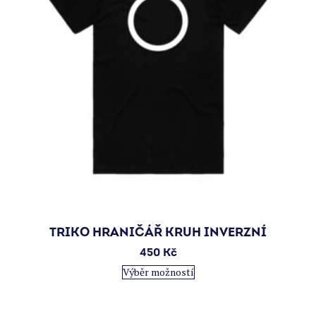
produktu
TRIKO HRANIČÁŘ KRUH INVERZNÍ
450
Kč
Tento
Výběr možností
produkt
má
více