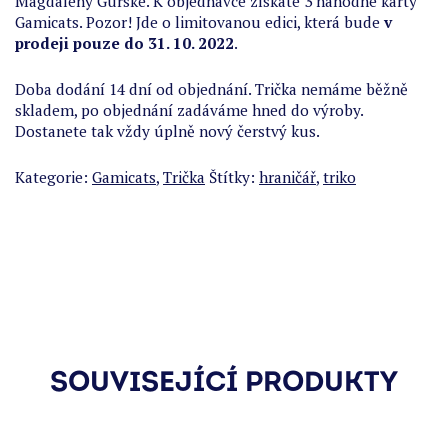
Magdalény Gurské. K objednávce získáte 3 náhodné karty
Gamicats. Pozor! Jde o limitovanou edici, která bude
v
prodeji pouze do 31. 10. 2022
.
Doba dodání 14 dní od objednání. Trička nemáme běžně
skladem, po objednání zadáváme hned do výroby.
Dostanete tak vždy úplně nový čerstvý kus.
Kategorie:
Gamicats
,
Trička
Štítky:
hraničář
,
triko
SOUVISEJÍCÍ PRODUKTY