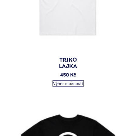
TRIKO
LAJKA
450
Kč
Tento
Výběr možností
produkt
má
více
variant.
Možnosti
lze
vybrat
na
stránce