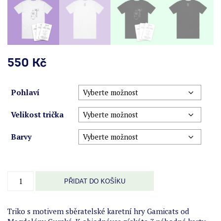
550
Kč
Pohlaví
Velikost trička
Barvy
Triko
PŘIDAT DO KOŠÍKU
Gamicats
-
umělec
Triko s motivem sběratelské karetní hry Gamicats od
množství