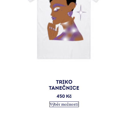
TRIKO
TANEČNICE
450
Kč
Tento
Výběr možností
produkt
má
více
variant.