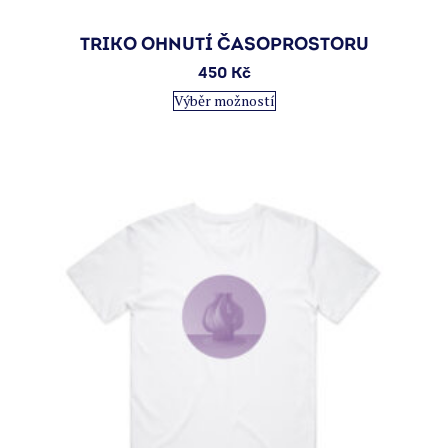
TRIKO OHNUTÍ ČASOPROSTORU
450
Kč
Tento
Výběr možností
produkt
má
více
variant.
Možnosti
lze
vybrat
na
stránce
produktu