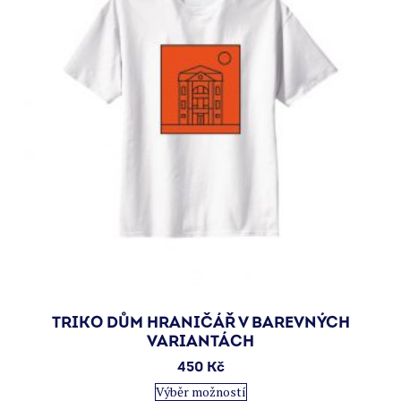
TRIKO DŮM HRANIČÁŘ V BAREVNÝCH
VARIANTÁCH
450
Kč
Tento
Výběr možností