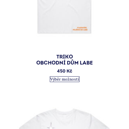
TRIKO
OBCHODNÍ DŮM LABE
450
Kč
Tento
Výběr možností
produkt
má
více
variant.
Možnosti
lze
vybrat
na
stránce