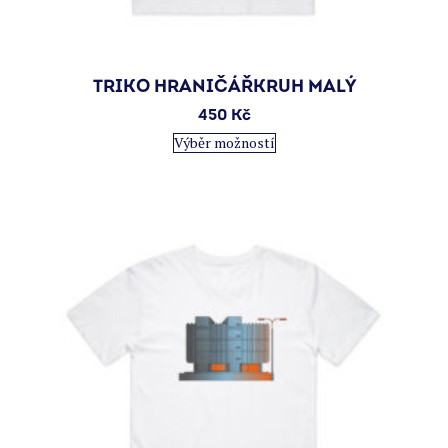
TRIKO HRANIČÁŘKRUH MALÝ
450
Kč
Tento
Výběr možností
produkt
má
více
variant.
Možnosti
lze
vybrat
na
stránce
produktu