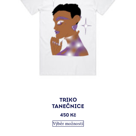
produktu
TRIKO
TANEČNICE
450
Kč
Tento
Výběr možností
produkt
má