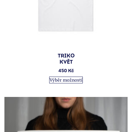
TRIKO
KVĚT
450
Kč
Tento
Výběr možností
produkt
má
více
variant.
Možnosti
lze
vybrat
na