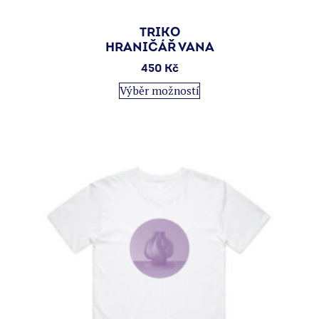
TRIKO
HRANIČÁŘ VANA
450
Kč
Tento
Výběr možností
produkt
má
více
variant.
Možnosti
lze
vybrat
na
stránce
produktu