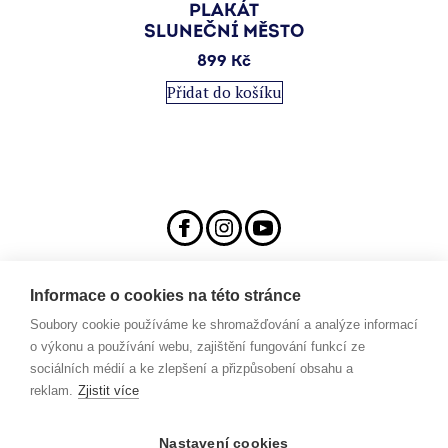
PLAKÁT
SLUNEČNÍ MĚSTO
899
Kč
Přidat do košíku
Informace o cookies na této stránce
Soubory cookie používáme ke shromažďování a analýze informací
Veřejný sál Hraničář, spolek
Prokopa Diviše 1812/7
o výkonu a používání webu, zajištění fungování funkcí ze
400 01 Ústí nad Labem
sociálních médií a ke zlepšení a přizpůsobení obsahu a
reklam.
Zjistit více
T: +420 776 448 308
Nastavení cookies