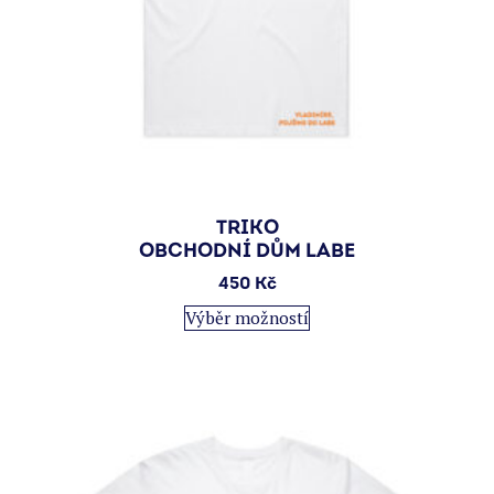
TRIKO
OBCHODNÍ DŮM LABE
450
Kč
Tento
Výběr možností
produkt
má
více
variant.
Možnosti
lze
vybrat