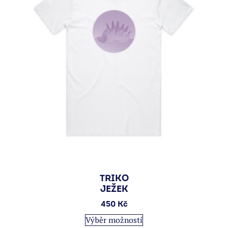
na
stránce
produktu
TRIKO
JEŽEK
450
Kč
Tento
Výběr možností