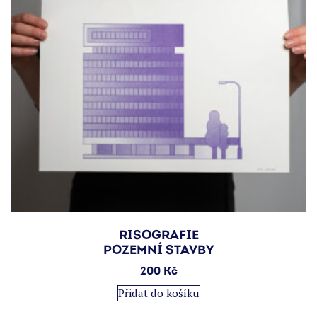
stránce
produktu
RISOGRAFIE
POZEMNÍ STAVBY
200
Kč
Přidat do košíku