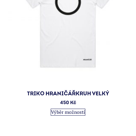
produktu
TRIKO HRANIČÁŘKRUH VELKÝ
450
Kč
Tento
Výběr možností
produkt
má
více