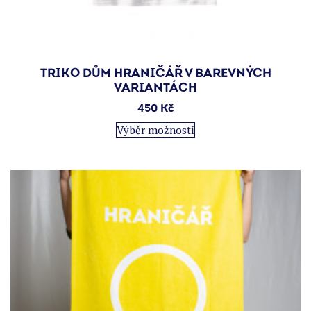
TRIKO DŮM HRANIČÁŘ V BAREVNÝCH
VARIANTÁCH
450
Kč
Tento
Výběr možností
produkt
má
více
variant.
Možnosti
lze
vybrat
na
stránce
produktu