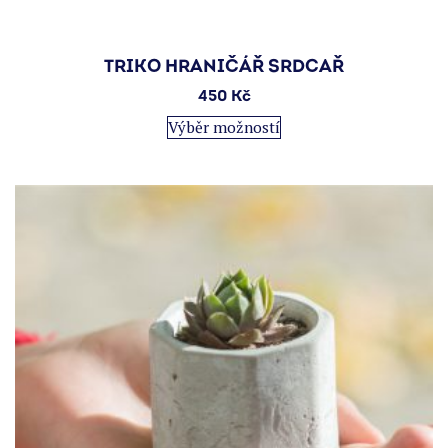
TRIKO HRANIČÁŘ SRDCAŘ
450
Kč
Tento
Výběr možností
produkt
má
více
variant.
Možnosti
lze
vybrat
na
stránce
produktu