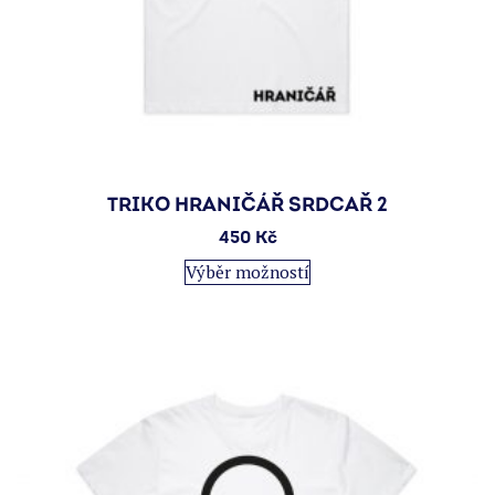
TRIKO HRANIČÁŘ SRDCAŘ 2
450
Kč
Tento
Výběr možností
produkt
má
více
variant.
Možnosti
lze
vybrat
na
stránce