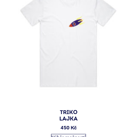
vybrat
na
stránce
produktu
TRIKO
LAJKA
450
Kč
Tento