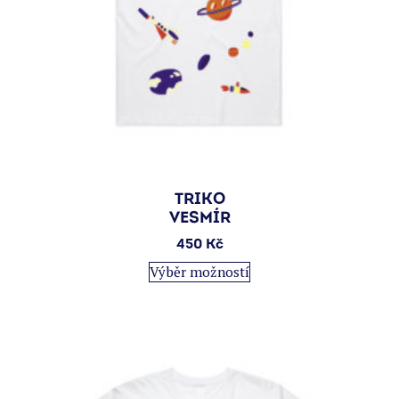
TRIKO
VESMÍR
450
Kč
Tento
Výběr možností
produkt
má
více
variant.
Možnosti
lze